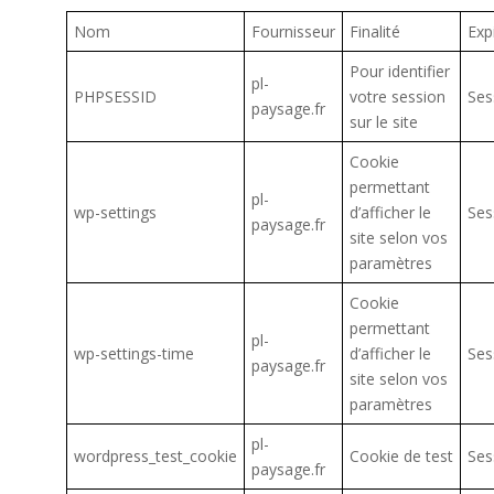
Nom
Fournisseur
Finalité
Exp
Pour identifier
pl-
PHPSESSID
votre session
Ses
paysage.fr
sur le site
Cookie
permettant
pl-
wp-settings
d’afficher le
Ses
paysage.fr
site selon vos
paramètres
Cookie
permettant
pl-
wp-settings-time
d’afficher le
Ses
paysage.fr
site selon vos
paramètres
pl-
wordpress_test_cookie
Cookie de test
Ses
paysage.fr