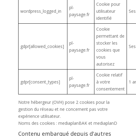
Cookie pour
pl-
wordpress_logged_in
utilisateur
Ses
paysage.fr
identifié
Cookie
permettant de
pl-
stocker les
gdpr[allowed_cookies]
Ses
paysage.fr
cookies que
vous
autorisez
Cookie relatif
pl-
gdpr[consent_types]
à votre
1 a
paysage.fr
consentement
Notre hébergeur (OVH) pose 2 cookies pour la
gestion du réseau et ne concernent pas votre
expérience utilisateur.
Noms des cookies : mediaplanBAK et mediaplanD
Contenu embarqué depuis d'autres